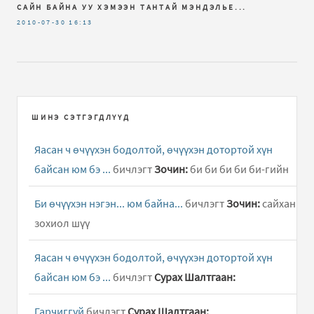
САЙН БАЙНА УУ ХЭМЭЭН ТАНТАЙ МЭНДЭЛЬЕ...
2010-07-30
16:13
ШИНЭ СЭТГЭГДЛҮҮД
Яасан ч өчүүхэн бодолтой, өчүүхэн дотортой хүн
байсан юм бэ ...
бичлэгт
Зочин:
би би би би би-гийн
Би өчүүхэн нэгэн... юм байна...
бичлэгт
Зочин:
сайхан
зохиол шүү
Яасан ч өчүүхэн бодолтой, өчүүхэн дотортой хүн
байсан юм бэ ...
бичлэгт
Сурах Шалтгаан:
Гарчиггүй
бичлэгт
Сурах Шалтгаан: