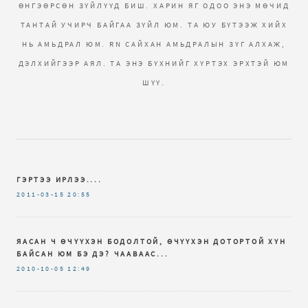
ӨНГЭӨРСӨН ЗҮЙЛҮҮД БИШ. ХАРИН ЯГ ОДОО ЭНЭ МӨЧИД
ТАНТАЙ УЧИРЧ БАЙГАА ЗҮЙЛ ЮМ. ТА ЮУ БҮТЭЭЖ ХИЙХ
НЬ АМЬДРАЛ ЮМ. RN САЙХАН АМЬДРАЛЫН ЗҮГ АЛХАЖ,
ДЭЛХИЙГЭЭР АЯЛ. ТА ЭНЭ БҮХНИЙГ ХҮРТЭХ ЭРХТЭЙ ЮМ
ШҮҮ.
ГЭРТЭЭ ИРЛЭЭ....
2011-03-15
20:55
ЯАСАН Ч ӨЧҮҮХЭН БОДОЛТОЙ, ӨЧҮҮХЭН ДОТОРТОЙ ХҮН
БАЙСАН ЮМ БЭ ДЭ? ЧААВААС...
2010-10-05
12:49