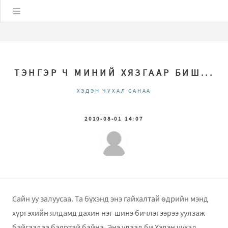
Цэс
ТЭНГЭР Ч МИНИЙ ХЯЗГААР БИШ...
ХЭДЭН ЧУХАЛ САНАА
2010-08-01 14:07
Сайн уу залуусаа. Та бүхэнд энэ гайхалтай өдрийн мэнд
хүргэхийн ялдамд дахин нэг шинэ бичлэгээрээ уулзаж
байгаадаа баяртай байна. Энэ удаад би Хэдэн чухал