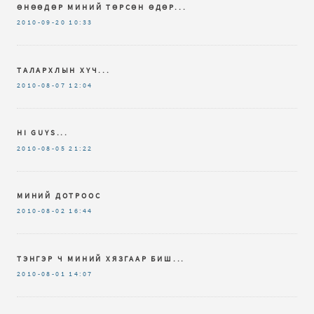
ӨНӨӨДӨР МИНИЙ ТӨРСӨН ӨДӨР...
2010-09-20
10:33
ТАЛАРХЛЫН ХҮЧ...
2010-08-07
12:04
HI GUYS...
2010-08-05
21:22
МИНИЙ ДОТРООС
2010-08-02
16:44
ТЭНГЭР Ч МИНИЙ ХЯЗГААР БИШ...
2010-08-01
14:07