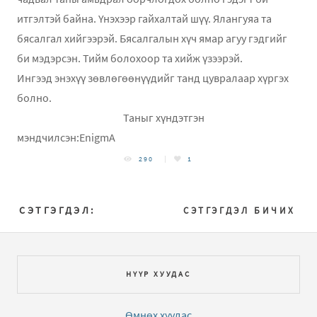
итгэлтэй байна. Үнэхээр гайхалтай шүү. Ялангуяа та
бясалгал хийгээрэй. Бясалгалын хүч ямар агуу гэдгийг
би мэдэрсэн. Тийм болохоор та хийж үзээрэй.
Ингээд энэхүү зөвлөгөөнүүдийг танд цувралаар хүргэх
болно.
Таныг хүндэтгэн
мэндчилсэн:EnigmA
290
1
СЭТГЭГДЭЛ:
СЭТГЭГДЭЛ БИЧИХ
НҮҮР ХУУДАС
Өмнөх хуудас