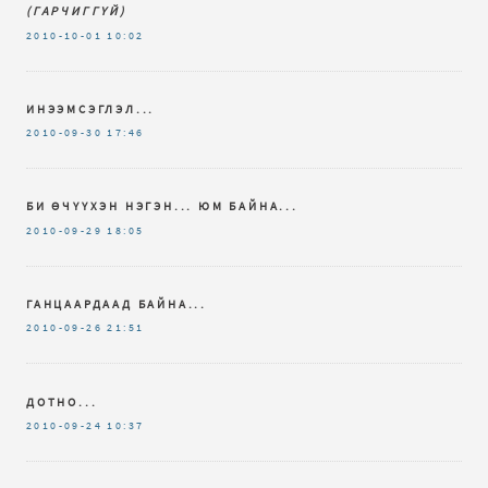
(ГАРЧИГГҮЙ)
2010-10-01
10:02
ИНЭЭМСЭГЛЭЛ...
2010-09-30
17:46
БИ ӨЧҮҮХЭН НЭГЭН... ЮМ БАЙНА...
2010-09-29
18:05
ГАНЦААРДААД БАЙНА...
2010-09-26
21:51
ДОТНО...
2010-09-24
10:37