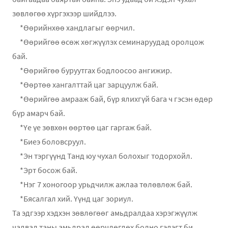
зөвлөгөө хүргэхээр шийдлээ.
*Өөрийнхөө хандлагыг өөрчил.
*Өөрийгөө өсөж хөгжүүлэх семинаруудад оролцож
бай.
*Өөрийгөө буруутгах бодлоосоо ангижир.
*Өөртөө хангалттай цаг зарцуулж бай.
*Өөрийгөө амрааж бай, бүр ялихгүй бага ч гэсэн өдөр
бүр амарч бай.
*Үе үе зөвхөн өөртөө цаг гаргаж бай.
*Биеэ боловсруул.
*Эн тэргүүнд Танд юу чухал болохыг тодорхойл.
*Эрт босож бай.
*Нэг 7 хоногоор урьдчилж ажлаа төлөвлөж бай.
*Бясалгал хий. Үүнд цаг зориул.
Та эдгээр хэдхэн зөвлөгөөг амьдралдаа хэрэгжүүлж
чадвал таны амьдрал өөрчлөгдөх болно гэдэгт би