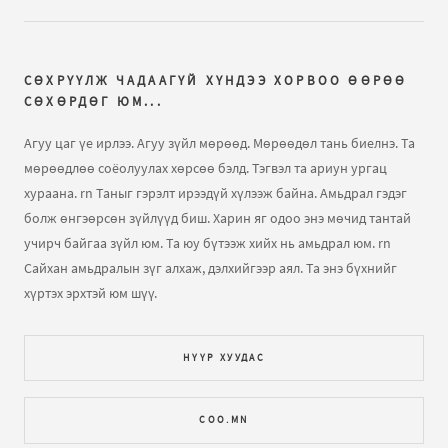
Яасан ч өчүүхэн бодолтой, өчүүхэн дотортой хүн
байсан юм бэ ...
бичлэгт
Зоригт ван:
Хаах чи яагаад
ийм ............
СӨХРҮҮЛЖ ЧАДААГҮЙ ХҮНДЭЭ ХОРВОО ӨӨРӨӨ
СӨХӨРДӨГ ЮМ...
Яасан ч өчүүхэн бодолтой, өчүүхэн дотортой хүн
Агуу цаг үе ирлээ. Агуу зүйл мөрөөд. Мөрөөдөл тань биелнэ. Та
байсан юм бэ ...
бичлэгт
Чойрын Хүү:
Зөв шүү.
мөрөөдлөө соёолуулах хөрсөө бэлд. Тэгвэл та ариун ургац
Анализыг айхтар хийжаган байна Бүгд ийм
хураана. rn Таныг гэрэлт ирээдүй хүлээж байна. Амьдрал гэдэг
байгаасай...
болж өнгэөрсөн зүйлүүд биш. Харин яг одоо энэ мөчид тантай
учирч байгаа зүйл юм. Та юу бүтээж хийх нь амьдрал юм. rn
Гарчиггүй
бичлэгт
Enigma:
jiguur nz min...
Сайхан амьдралын зүг алхаж, дэлхийгээр аял. Та энэ бүхнийг
хүртэх эрхтэй юм шүү.
Гарчиггүй
бичлэгт
Enigma:
hi
Би өчүүхэн нэгэн... юм байна...
бичлэгт
xvv ٩(̾●̮̮̃̾•̃̾)۶:
НҮҮР ХУУДАС
АНУ-д үргэлжилдэг хэсэг нь үнэхээр гайхалтай...
COO.MN
Гарчиггүй
бичлэгт
upshot_gp:
тийм шүү, odoo zowj