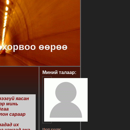
 хорвоо өөрөө
Миний талаар:
рээгүй яасан
гэр минь
йгаа
олон сараар
надад их
а чанаад энэ
Нүүр хуудас