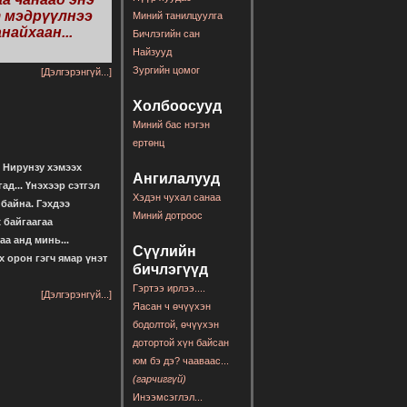
т мэдрүүлнээ
Миний танилцуулга
айхаан...
Бичлэгийн сан
Найзууд
Зургийн цомог
[Дэлгэрэнгүй...]
Холбоосууд
Миний бас нэгэн
ертөнц
. Нирунзу хэмээх
Ангилалууд
д... Үнэхээр сэтгэл
Хэдэн чухал санаа
байна. Гэхдээ
Миний дотроос
 байгаагаа
а анд минь...
Сүүлийн
х орон гэгч ямар үнэт
бичлэгүүд
Гэртээ ирлээ....
[Дэлгэрэнгүй...]
Яасан ч өчүүхэн
бодолтой, өчүүхэн
дотортой хүн байсан
юм бэ дэ? чааваас...
(гарчиггүй)
Инээмсэглэл...