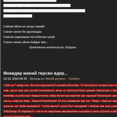
Битүүхэн сээтэн хаяж аальгүй инээж
Бүсгүй хүн гэдгээ мэдрэн ичингүйрэн мишээж
Богино банзлын хормойгоор салхи сэвэлзэхийг мэдрэн
Болзоонд явмаар....
Сайхан Монгол залуу чамайг
Санан санан би дуулахдаа
Самсаа шархирам нутгийнхаа тухай
Санан санан уйлж байдаг юм...
Хүндэтгэн мэндчилсэн: Enigma
...
Өнөөдөр миний төрсөн өдөр...
10:33, 2010-09-20
.. Бичигдсэн:
Миний дотроос
..
Холбоос
Сайн уу? залуусаа. Бичлэг оруулахгүй нилээд удчихлаа. Та бүхнээсээ хүлцэл өчье өө
ном, ажил нтр гэж үстэй толгойноос минь их болчоод блог шагайх байтугай л бай
өнөөдөр осолдохгүй баярын минь өдөр болохоор өөртөө зав гаргаад блогоороо орл
насны төрсөн өдөр. Хорвоод мэндэлээд 19 жил өнгөрлөө гэж ккк. Ямар ч байсан зар
жаахан нас байж магадгүй. Гэхдээ миний хувьд бол хөгшрөөд ч байгаа юм шиг сана
Хэдийгээр 20 гараагүй ч гэсэн би өөрийгөө амьдралдаа нилээдгүй олон зүйлийг хи
чухал сонголтууды...