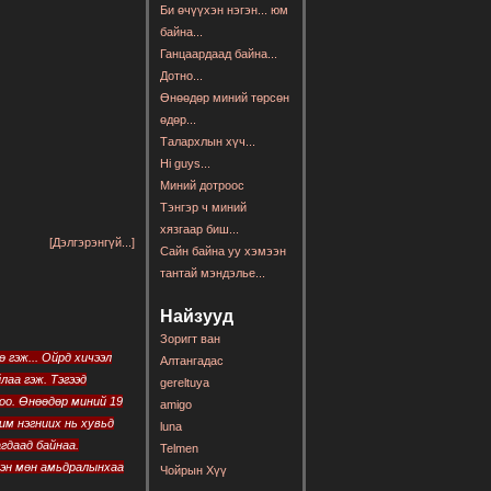
Би өчүүхэн нэгэн... юм
байна...
Ганцаардаад байна...
Дотно...
Өнөөдөр миний төрсөн
өдөр...
Талархлын хүч...
Hi guys...
Миний дотроос
Тэнгэр ч миний
хязгаар биш...
[Дэлгэрэнгүй...]
Сайн байна уу хэмээн
тантай мэндэлье...
Найзууд
Зоригт ван
 гэж... Ойрд хичээл
Алтангадас
лаа гэж. Тэгээд
gereltuya
оо. Өнөөдөр миний 19
amigo
им нэгниих нь хувьд
luna
гдаад байнаа.
Telmen
йсэн мөн амьдралынхаа
Чойрын Хүү