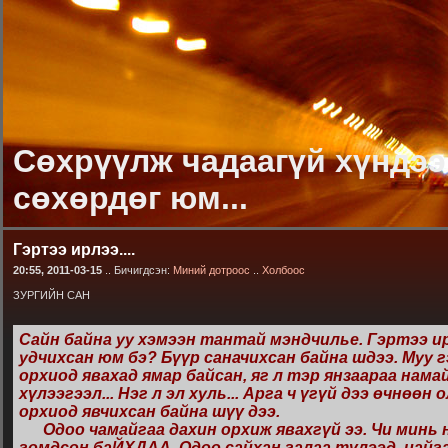
Сөхрүүлж чадаагүй хүндээ
сөхөрдөг юм...
Гэртээ ирлээ....
20:55, 2011-03-15
.. Бичигдсэн:
Миний дотроос
..
Холбоос
ЗУРГИЙН САН
Сайн байна уу хэмээн тантай мэндчилье. Гэртээ и
удчихсан юм бэ? Бүүр саначихсан байна шдээ. Муу 
орхиод явахад ямар байсан, яг л тэр янзаараа нама
хүлээгээл... Нэг л эл хуль... Арга ч үгүй дээ өчнөөн 
орхиод явчихсан байна шүү дээ.
Одоо чамайгаа дахин орхиж явахгүй ээ. Чи минь 
гомдсон баЙХДАА. Одоо сайхан галаа түлээд, цайга