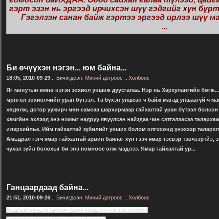
гэрт эзэн нь эргээд ирчихсэн шүү гэдгийг хүн бүр
Гэгэлзэн санан байж гэртээ эргээд ирлээ шүү ман
...
Би өчүүхэн нэгэн... юм байна...
18:05, 2010-09-29
.. Бичигдсэн:
Миний дотроос
..
Холбоос
Яг минутын өмнө нэгэн зохиол уншиж дуусгалаа. Нэр нь Хархулангийн бөгж..
мрнгол зохиолчийн уран бүтээл. Та бүхэн уншсан ч байж магад уншаагүй ч мага
хөдөлж, дотор уужирч мөн самсаа шархирмаар гайхалтай уран бүтээл болсон 
хамгйин эхлээд энэ номыг надруу явуулсан найздаа чин сэтгэлээсээ талархаж
илэрхийлье. Ийм гайхалтай зүйилийг унших болом олгосонд үнэхээр талархла
Амьдрал гэгч ямар гайхалтай арвин баялаг хүн гээч ямар тэсвэр тэвчээртйэ, э
чухал зүйл болохыг би энэ номноос олж мэдлээ. Ямар гайхалтай ур...
Ганцаардаад байна...
21:51, 2010-09-26
.. Бичигдсэн:
Миний дотроос
..
Холбоос
Бодлын сүүдэр арилж гуниг холдтол тас тас хөхрөн