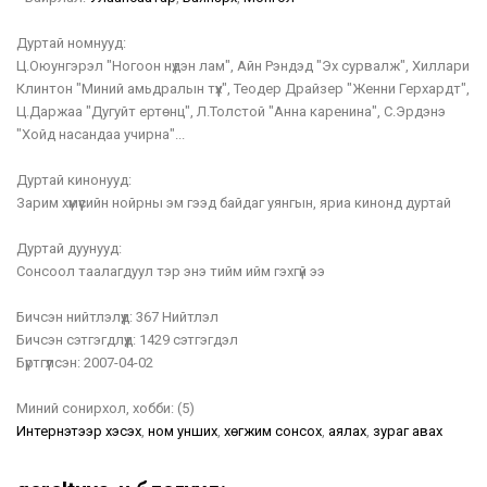
Дуртай номнууд:
Ц.Оюунгэрэл "Ногоон нүдэн лам", Айн Рэндэд "Эх сурвалж", Хиллари
Клинтон "Миний амьдралын түүх", Теодер Драйзер "Женни Герхардт",
Ц.Даржаа "Дугуйт ертөнц", Л.Толстой "Анна каренина", С.Эрдэнэ
"Хойд насандаа учирна"...
Дуртай кинонууд:
Зарим хүмүүсийн нойрны эм гээд байдаг уянгын, яриа кинонд дуртай
Дуртай дуунууд:
Сонсоол таалагдуул тэр энэ тийм ийм гэхгүй ээ
Бичсэн нийтлэлүүд:
367 Нийтлэл
Бичсэн сэтгэгдлүүд:
1429 сэтгэгдэл
Бүртгүүлсэн:
2007-04-02
Миний сонирхол, хобби:
(5)
Интернэтээр хэсэх
,
ном унших
,
хөгжим сонсох
,
аялах
,
зураг авах