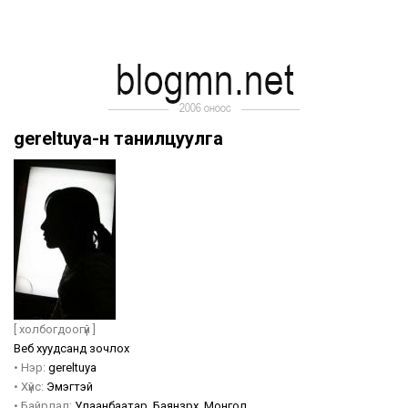
gereltuya-н танилцуулга
[ холбогдоогүй ]
Веб хуудсанд зочлох
•
Нэр:
gereltuya
•
Хүйс:
Эмэгтэй
•
Байрлал:
Улаанбаатар
,
Баянзүрх
,
Монгол