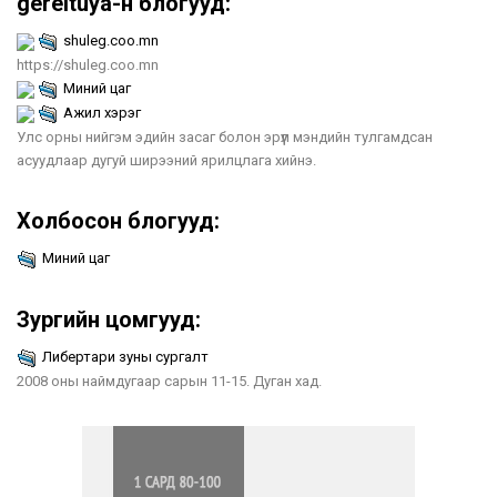
gereltuya-н блогууд:
shuleg.coo.mn
https://shuleg.coo.mn
Миний цаг
Ажил хэрэг
Улс орны нийгэм эдийн засаг болон эрүүл мэндийн тулгамдсан
асуудлаар дугуй ширээний ярилцлага хийнэ.
Холбосон блогууд:
Миний цаг
Зургийн цомгууд:
Либертари зуны сургалт
2008 оны наймдугаар сарын 11-15. Дуган хад.